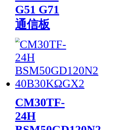
G51 G71
通信板
CM30TF-
24H
BSM50GD120N2