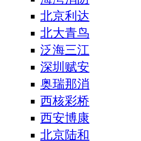
北京利达
北大青鸟
泛海三江
深圳赋安
奥瑞那消
西核彩桥
西安博康
北京陆和