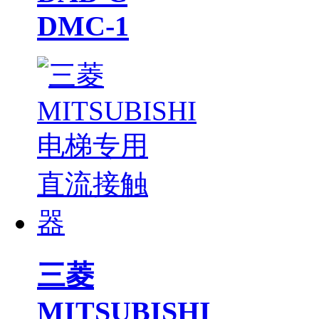
DMC-1
三菱
MITSUBISHI