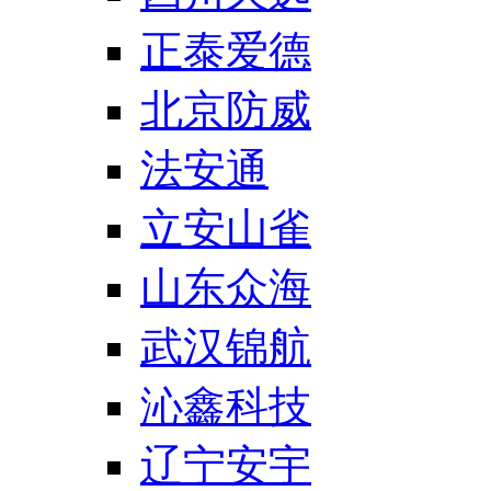
正泰爱德
北京防威
法安通
立安山雀
山东众海
武汉锦航
沁鑫科技
辽宁安宇