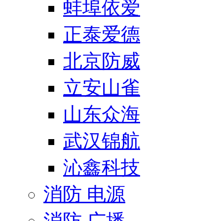
蚌埠依爱
正泰爱德
北京防威
立安山雀
山东众海
武汉锦航
沁鑫科技
消防 电源
消防 广播