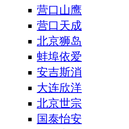
营口山鹰
营口天成
北京狮岛
蚌埠依爱
安吉斯消
大连欣洋
北京世宗
国泰怡安