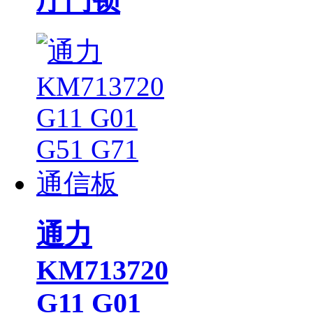
厅门锁
通力
KM713720
G11 G01