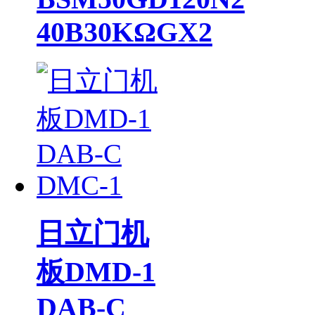
40B30KΩGX2
日立门机
板DMD-1
DAB-C