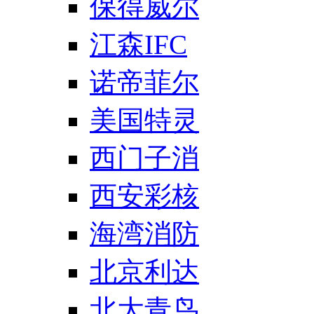
保得威尔
江森IFC
诺帝菲尔
美国特灵
西门子消
西安彩核
海湾消防
北京利达
北大青鸟