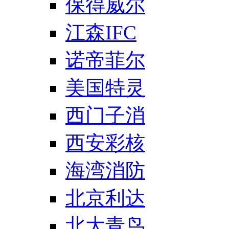
保得威尔
江森IFC
诺帝菲尔
美国特灵
西门子消
西安彩核
海湾消防
北京利达
北大青鸟