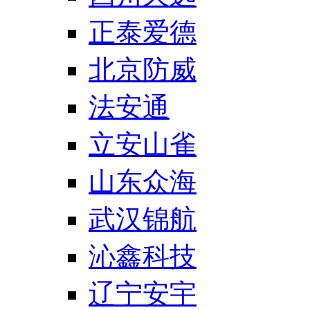
正泰爱德
北京防威
法安通
立安山雀
山东众海
武汉锦航
沁鑫科技
辽宁安宇