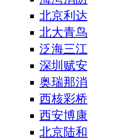
北京利达
北大青鸟
泛海三江
深圳赋安
奥瑞那消
西核彩桥
西安博康
北京陆和