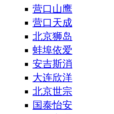
营口山鹰
营口天成
北京狮岛
蚌埠依爱
安吉斯消
大连欣洋
北京世宗
国泰怡安