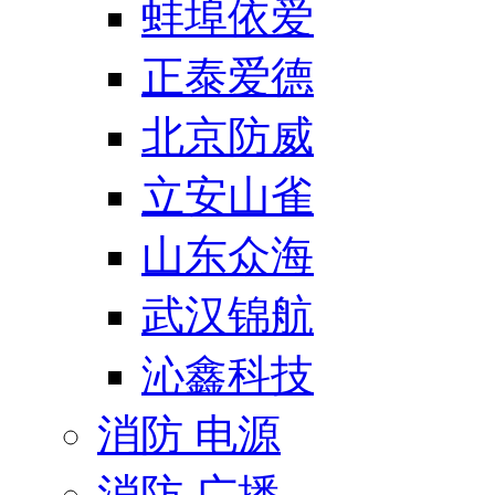
蚌埠依爱
正泰爱德
北京防威
立安山雀
山东众海
武汉锦航
沁鑫科技
消防 电源
消防 广播