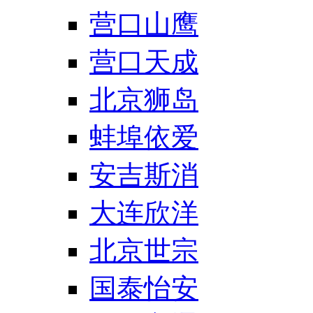
营口山鹰
营口天成
北京狮岛
蚌埠依爱
安吉斯消
大连欣洋
北京世宗
国泰怡安