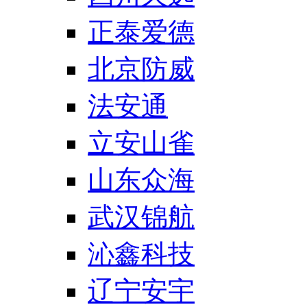
正泰爱德
北京防威
法安通
立安山雀
山东众海
武汉锦航
沁鑫科技
辽宁安宇