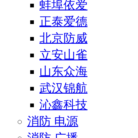
蚌埠依爱
正泰爱德
北京防威
立安山雀
山东众海
武汉锦航
沁鑫科技
消防 电源
消防 广播