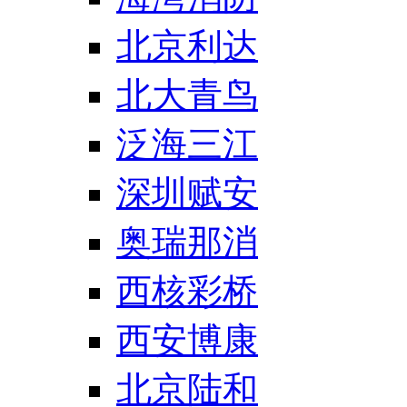
北京利达
北大青鸟
泛海三江
深圳赋安
奥瑞那消
西核彩桥
西安博康
北京陆和