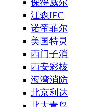
保得威尔
江森IFC
诺帝菲尔
美国特灵
西门子消
西安彩核
海湾消防
北京利达
北大青鸟